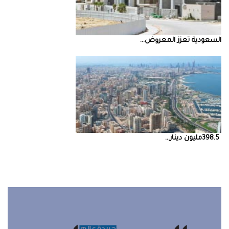
السعودية‭ ‬تعزز‭ ‬المعروض‭ ...
398.5‭ ‬مليون‭ ‬دينار‭ ...