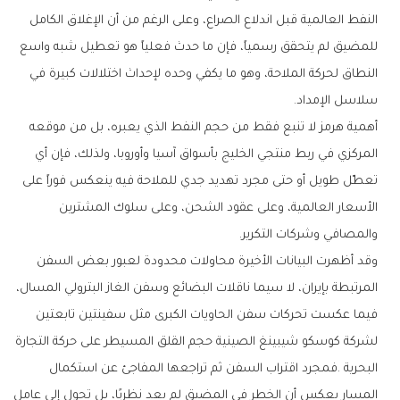
‬سلاسل‭ ‬الإمداد‭.‬
‬والمصافي‭ ‬وشركات‭ ‬التكرير‭.‬