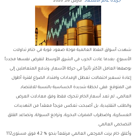
جريدة عالم الاقتصاد
مارس 28, 2026
‬التضخمي‭ ‬العالمي‭.‬
وأغلق‭ ‬خام‭ ‬برنت‭ ‬المرجعي‭ ‬العالمي‭ ‬مرتفعاً‭ ‬بنحو‭ ‬4‭.‬2‭ % ‬فوق‭ ‬مستوى‭ ‬112‭