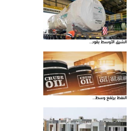
الشرق‭ ‬الأوسط‭ ‬يقود‭ ...
النفط‭ ‬يرتفع‭ ‬وسط‭ ...