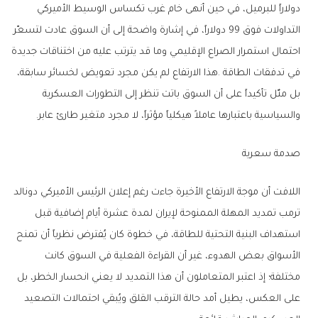
‬والسياسية‭ ‬باعتبارها‭ ‬عاملاً‭ ‬هيكلياً‭ ‬مؤثراً،‭ ‬لا‭ ‬مجرد‭ ‬متغير‭ ‬طارئ‭ ‬عابر‭.‬
صدمة‭ ‬سعرية