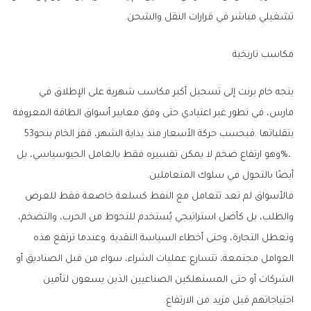
‬تشغيلي‭ ‬مباشر‭ ‬في‭ ‬قرارات‭ ‬النقل‭ ‬والشحن‭.‬
مكاسب‭ ‬تاريخية
‬بتقلباتها‭. ‬فبحسب‭ ‬حركة‭ ‬الأسعار‭ ‬منذ‭ ‬بداية‭ ‬الشهر،‭ ‬قفز‭ ‬الخام‭ ‬بنحو‭ ‬53‭
‬أيضًا‭ ‬بالتحول‭ ‬في‭ ‬سلوك‭ ‬المتعاملين‭.‬
‬احتياجاتهم‭ ‬قبل‭ ‬مزيد‭ ‬من‭ ‬الارتفاع‭.‬