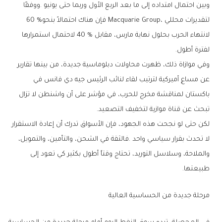
‬لتقديرات‭ ‬محللي‭ ‬Macquarie‭ ‬Group،‭ ‬فإن‭ ‬هناك‭ ‬احتمالاً‭ ‬بنحو‭ ‬60‭ %
‬لفترة‭ ‬أطول‭.‬
‬تبحث‭ ‬عن‭ ‬قناة‭ ‬موازية‭ ‬لتخفيف‭ ‬التصعيد‭.‬
‬طبيعتها‭.‬
مرحلة‭ ‬جديدة‭ ‬من‭ ‬الحساسية‭ ‬العالية