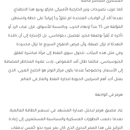
‬العسكري‭ ‬المباشر‭ ‬قائمة‭.‬
‬التهدئة‭ ‬لا‭ ‬تزال‭ ‬ضيقة،‭ ‬وأن‭ ‬فرص‭ ‬الانفراج‭ ‬السريع‭ ‬ما‭ ‬تزال‭ ‬محدودة‭.‬
‬يمثل‭ ‬أحد‭ ‬أهم‭ ‬الشرايين‭ ‬الحيوية‭ ‬لتجارة‭ ‬النفط‭ ‬والغاز‭ ‬في‭ ‬العالم‭.‬
هرمز‭ ‬في‭ ‬الواجهة