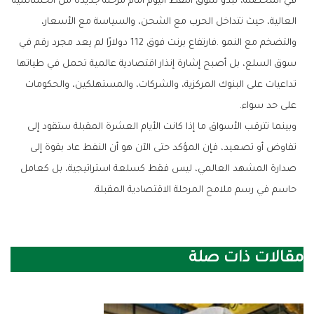
‬على‭ ‬حد‭ ‬سواء‭.‬
‬حاسم‭ ‬في‭ ‬رسم‭ ‬ملامح‭ ‬المرحلة‭ ‬الاقتصادية‭ ‬المقبلة‭.‬
مقالات ذات صلة