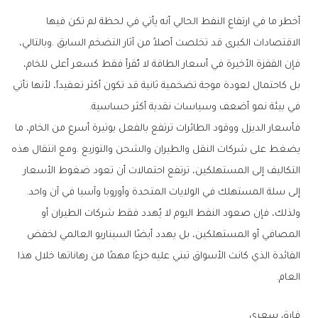
‬في‭ ‬بيئة‭ ‬نمو‭ ‬أضعف‭ ‬وسياسات‭ ‬نقدية‭ ‬أكثر‭ ‬حساسية‭.‬
‬إلى‭ ‬سلة‭ ‬المستهلك‭ ‬في‭ ‬الولايات‭ ‬المتحدة‭ ‬وأوروبا‭ ‬وآسيا‭ ‬في‭ ‬آن‭ ‬واحد‭.‬
‬العام‭.‬
فارق‭ ‬سعري