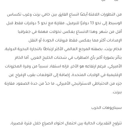
‬الإمدادات‭ ‬أكثر‭ ‬مما‭ ‬يعكس‭ ‬فقط‭ ‬فروقات‭ ‬الجودة‭ ‬أو‭ ‬النقل‭.‬
‬ببرنت‭.‬
سيناريوهات‭ ‬الحرب