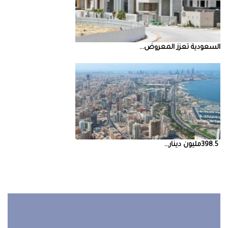
السعودية‭ ‬تعزز‭ ‬المعروض‭ ...
398.5‭ ‬مليون‭ ‬دينار‭ ...