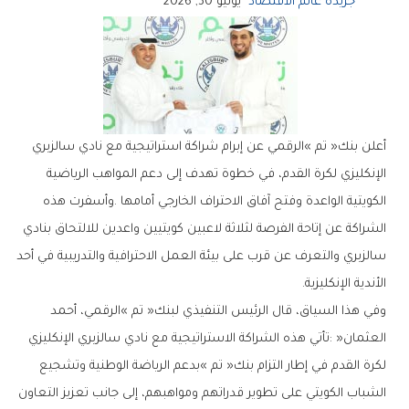
جريدة عالم الاقتصاد
يونيو 30, 2026
‬الأندية‭ ‬الإنكليزية‭.‬