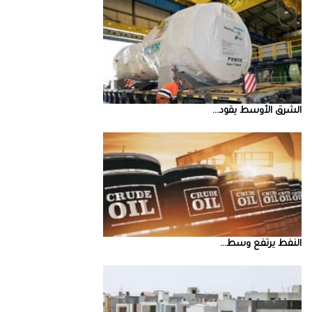
الشرق‭ ‬الأوسط‭ ‬يقود‭ ...
النفط‭ ‬يرتفع‭ ‬وسط‭ ...