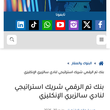
تابعونا
القائمة
بحث
عودة
البنوك والعقار
إلى
بنك‭ ‬‮‬تم‮‬‭ ‬الرقمي‭ ‬شريك‭ ‬استراتيجي‭ ‬لنادي‭ ‬سالزبري‭ ‬الإنكليزي
الصفحة
الرئيسية
‬لنادي‭ ‬سالزبري‭ ‬الإنكليزي