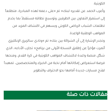
‬الكويتية‭.‬
‬المواهب‭ ‬الوطنية‭ ‬الواعدة‭.‬
‬لفتح‭ ‬مسارات‭ ‬جديدة‭ ‬أمامها‭ ‬نحو‭ ‬الاحتراف‭ ‬والتطوير‭.‬
مقالات ذات صلة