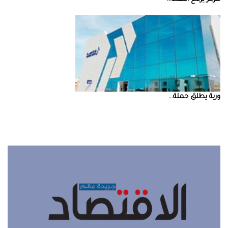
‮‬وربة‮‬‭ ‬يطلق‭ ‬حملة‭ ...