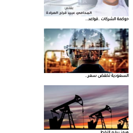
حوكمة‭ ‬الشركات‭.. ‬قواعد‭ ...
السعودية‭ ‬تخفض‭ ‬سعر‭ ...
‮‬هرمز‮‬‭ ‬يرفع‭ ‬النفط‭ ...