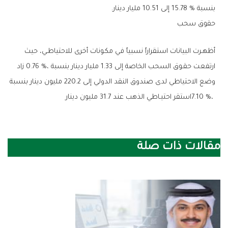
‬بنسبة‭ ‬15‭.‬78‭ % ‬إلى‭ ‬10‭.‬51‭ ‬مليار‭ ‬دينار‭.‬
حقوق‭ ‬سحب‭ ‬
‬7‭.‬10‭ %‬،‭ ‬استقر‭ ‬احتيـاطي‭ ‬الذهب‭ ‬عند‭ ‬31‭.‬7‭ ‬مليون‭ ‬دينار
مقالات ذات صلة