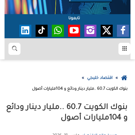
تابعونا
القائمة
بحث
عودة
اقتصاد خليجي
إلى
بنوك‭ ‬الكويت‭.. ‬60‭.‬7‭ ‬مليار‭ ‬دينار‭ ‬ودائع‭ ‬و104‭ ‬مليارات‭ ‬أصول
الصفحة
الرئيسية
‬و104‭ ‬مليارات‭ ‬أصول