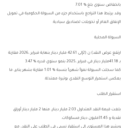
‬بانخفاض‭ ‬سنوي‭ ‬بلغ‭ ‬7‭.‬01‭ %.‬
‬الإنفاق‭ ‬العام‭ ‬أو‭ ‬تحويلات‭ ‬لصناديق‭ ‬سيادية‭.‬
السيولة‭ ‬المحلية‭ ‬
‬بـ41‭.‬18‭ ‬مليار‭ ‬دينار‭ ‬في‭ ‬فبراير‭ ‬2025،‭ ‬بنمو‭ ‬سنوي‭ ‬قدره‭ ‬3‭.‬47‭ %.‬
‬يعكس‭ ‬استمرار‭ ‬التوسع‭ ‬النقدي‭ ‬بوتيرة‭ ‬معتدلة‭.‬
استقرار‭ ‬الطلب‭ ‬
‬نقدية‭ ‬و31‭.‬45‭ ‬مليون‭ ‬دينار‭ ‬مسكوكات‭.‬