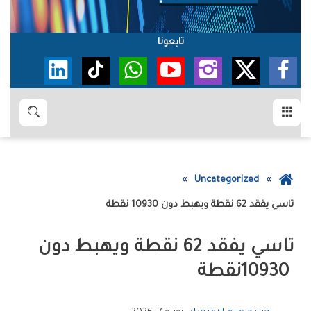
تابعونا
القائمة
بحث
عودة
Uncategorized
إلى
‬تاسي‮‬‭ ‬يفقد‭ ‬62‭ ‬نقطة‭ ‬ويهبط‭ ‬دون‭ ‬10930‭ ‬نقطة
الصفحة
الرئيسية
‬10930‭ ‬نقطة