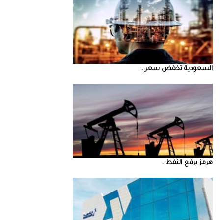
السعودية‭ ‬تخفض‭ ‬سعر‭ ...
‮‬هرمز‮‬‭ ‬يرفع‭ ‬النفط‭ ...