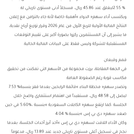
‬2‭.‬55‭ % ‬ليغلق‭ ‬عند‭ ‬45‭.‬86‭ ‬ريال،‭ ‬مسجلاً‭ ‬أدنى‭ ‬مستوى‭ ‬تاريخي‭ ‬له‭.‬
‬المستقبلية‭ ‬للشركة‭ ‬وليس‭ ‬فقط‭ ‬على‭ ‬البيانات‭ ‬المالية‭ ‬الحالية‭.‬
قمم‭ ‬وقيعان
‬مكاسب‭ ‬قوية‭ ‬رغم‭ ‬الضغوط‭ ‬العامة‭.‬
وتصدر‭ ‬سهم‭ ‬‮«‬محطة‭ ‬البناء‮»‬‭ ‬قائمة‭ ‬الرابحين‭ ‬بعدما‭ ‬قفز‭ ‬بنسبة‭ ‬7‭.‬53‭ %
‬صعد‭ ‬سهم‭ ‬‮«‬دي‭ ‬بي‭ ‬إس‮»‬‭ ‬بنسبة‭ ‬4‭.‬04‭ %.‬