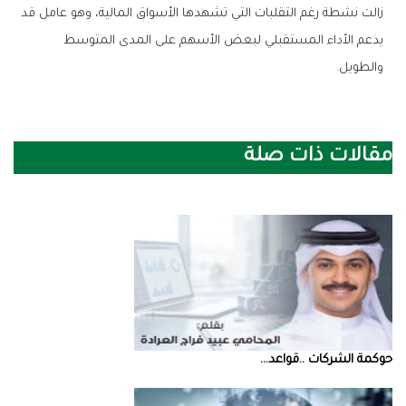
‬والطويل‭.‬
مقالات ذات صلة
حوكمة‭ ‬الشركات‭.. ‬قواعد‭ ...