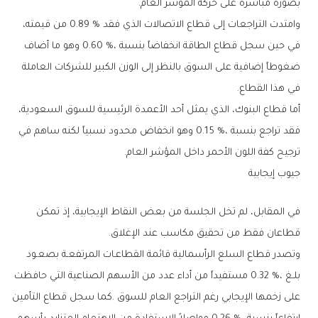
‬بصورة‭ ‬مباشرة‭ ‬على‭ ‬حركة‭ ‬المؤشر‭ ‬العام‭.‬
‬في‭ ‬هذا‭ ‬القطاع‭.‬
‬ترجيح‭ ‬كفة‭ ‬اللون‭ ‬الأحمر‭ ‬داخل‭ ‬المؤشر‭ ‬العام‭.‬
جيوب‭ ‬إيجابية
‬قطاعان‭ ‬فقط‭ ‬من‭ ‬تحقيق‭ ‬مكاسب‭ ‬عند‭ ‬الإغلاق‭.‬