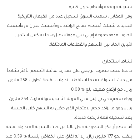
‬بسيولة‭ ‬مرتفعة‭ ‬وأحجام‭ ‬تداول‭ ‬كبيرة‭.‬
‬التباين‭ ‬الحاد‭ ‬بين‭ ‬الأسهم‭ ‬والقطاعات‭ ‬المختلفة‭.‬
نشاط‭ ‬استثماري
‬ريال،‭ ‬مع‭ ‬ارتفاع‭ ‬طفيف‭ ‬بلغ‭ ‬0.08‭ %.‬
‬بعد‭ ‬تسجيله‭ ‬قمة‭ ‬تاريخية‭ ‬جديدة‭.‬