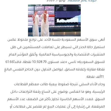
جريدة عالم الاقتصاد
يونيو 7, 2026
‬للسوق‭ ‬السعودية‭ ‬‮«‬تاسي‮»‬‭ ‬عند‭ ‬مستوى‭ ‬10‭,‬928‭.‬79‭ ‬نقطة،‭ ‬فاقداً‭ ‬61‭.‬66‭
‬11‭ ‬ألف‭ ‬نقطة‭.‬