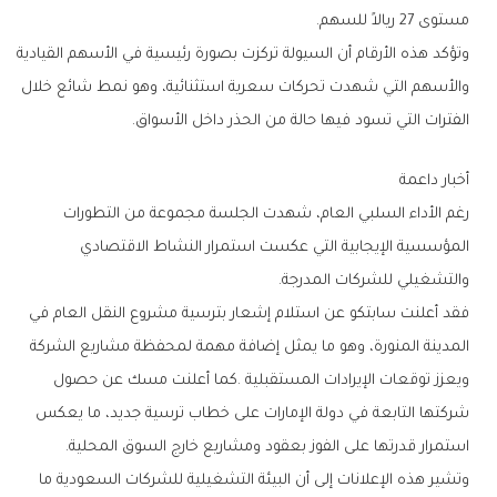
‬مستوى‭ ‬27‭ ‬ريالاً‭ ‬للسهم‭.‬
‬الفترات‭ ‬التي‭ ‬تسود‭ ‬فيها‭ ‬حالة‭ ‬من‭ ‬الحذر‭ ‬داخل‭ ‬الأسواق‭.‬
أخبار‭ ‬داعمة
‬والتشغيلي‭ ‬للشركات‭ ‬المدرجة‭.‬
‬استمرار‭ ‬قدرتها‭ ‬على‭ ‬الفوز‭ ‬بعقود‭ ‬ومشاريع‭ ‬خارج‭ ‬السوق‭ ‬المحلية‭.‬