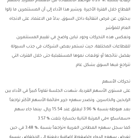
‬العام‭ ‬للمؤشر‭.‬
‬تتراجع‭ ‬فيها‭ ‬السوق‭ ‬بشكل‭ ‬عام‭.‬
تحركات‭ ‬الأسهم
‬‮«‬سماسكو‮»‬‭ ‬في‭ ‬المرتبة‭ ‬الثانية‭ ‬بخسارة‭ ‬بلغت‭ ‬3‭.‬57‭ %.‬