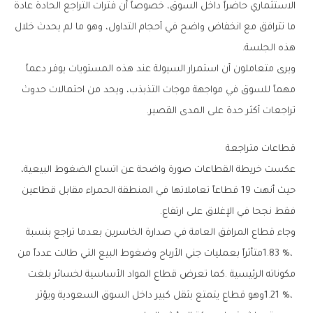
‬هذه‭ ‬الجلسة‭.‬
‬تراجعات‭ ‬أكثر‭ ‬حدة‭ ‬على‭ ‬المدى‭ ‬القصير‭.‬
قطاعات‭ ‬متراجعة
‬فقط‭ ‬نجحا‭ ‬في‭ ‬الإغلاق‭ ‬على‭ ‬ارتفاع‭.‬