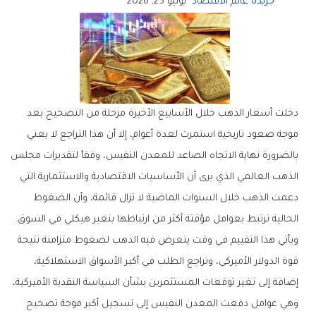
جريدة عالم الاقتصاد
يونيو 25, 2026
‬الحالية‭ ‬ترتبط‭ ‬بعوامل‭ ‬مؤقتة‭ ‬أكثر‭ ‬من‭ ‬ارتباطها‭ ‬بتغير‭ ‬هيكلي‭ ‬في‭ ‬السوق‭.‬