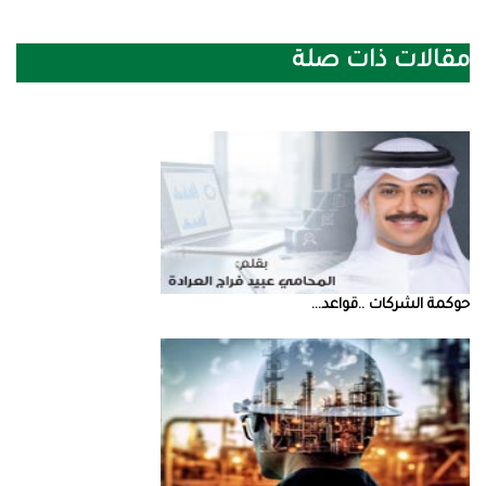
مقالات ذات صلة
حوكمة‭ ‬الشركات‭.. ‬قواعد‭ ...