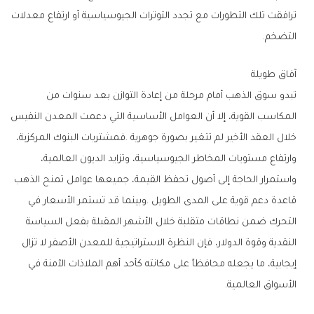
‬التضخم‭.‬
آفاق‭ ‬طويلة
‬الأسواق‭ ‬العالمية‭.‬