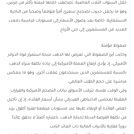
‬العديد‭ ‬من‭ ‬المستثمرين‭ ‬إلى‭ ‬جني‭ ‬الأرباح‭.‬
ضغوط‭ ‬مؤقتة
‬مباشرة‭ ‬على‭ ‬حجم‭ ‬الطلب‭ ‬العالمي‭.‬
‬دورياً‭ ‬مقارنة‭ ‬بالأدوات‭ ‬المالية‭ ‬ذات‭ ‬العائد‭ ‬الثابت‭.‬