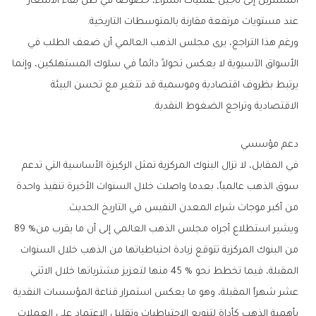
‬عند‭ ‬مستويات‭ ‬مرتفعة‭ ‬مقارنة‭ ‬بالمتوسطات‭ ‬التاريخية‭.‬
‬الاقتصادية‭ ‬وتراجع‭ ‬الضغوط‭ ‬النقدية‭.‬
دعم‭ ‬مؤسسي
‬من‭ ‬أكبر‭ ‬موجات‭ ‬شراء‭ ‬المعدن‭ ‬النفيس‭ ‬في‭ ‬التاريخ‭ ‬الحديث‭.‬
ويشير‭ ‬استطلاع‭ ‬أجراه‭ ‬مجلس‭ ‬الذهب‭ ‬العالمي‭ ‬إلى‭ ‬أن‭ ‬ما‭ ‬يقرب‭ ‬من‭ ‬89‭ %