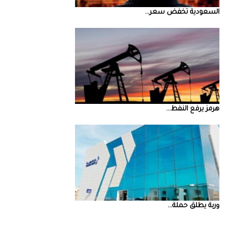
السعودية‭ ‬تخفض‭ ‬سعر‭ ...
‮‬هرمز‮‬‭ ‬يرفع‭ ‬النفط‭ ...
‮‬وربة‮‬‭ ‬يطلق‭ ‬حملة‭ ...