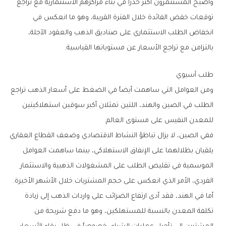
‬بالتزامن‭ ‬مع‭ ‬تراجع‭ ‬الأسعار‭ ‬عن‭ ‬مستوياتها‭ ‬القياسية‭.‬
طلب‭ ‬آسيوي
‬للمعدن‭ ‬النفيس‭ ‬على‭ ‬مستوى‭ ‬العالم‭.‬
‬الفردي،‭ ‬الأمر‭ ‬الذي‭ ‬انعكس‭ ‬على‭ ‬حجم‭ ‬المشتريات‭ ‬خلال‭ ‬الأشهر‭ ‬الأخيرة‭.‬