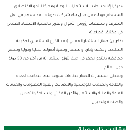
‬في‭ ‬مختلف‭ ‬قطاعاته‭.‬
‬حول‭ ‬العالم‭.‬
‬والصناعة‭ ‬والطيران‭.‬