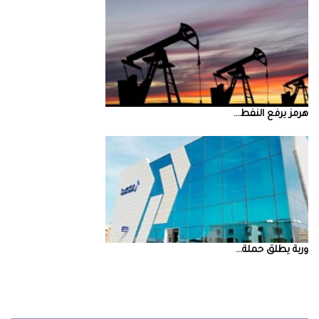
‮‬هرمز‮‬‭ ‬يرفع‭ ‬النفط‭ ...
‮‬وربة‮‬‭ ‬يطلق‭ ‬حملة‭ ...