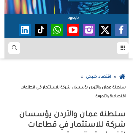
تابعونا
القائمة
بحث
عودة
اقتصاد خليجي
إلى
الصفحة
‬اقتصادية‭ ‬وتنموية‭ ‬
الرئيسية