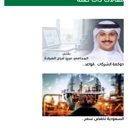
مقالات ذات صلة
حوكمة‭ ‬الشركات‭.. ‬قواعد‭ ...
السعودية‭ ‬تخفض‭ ‬سعر‭ ...