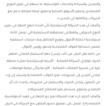
‬الشركات‭ ‬وتكاملها‭ ‬في‭ ‬البلدين‮»‬‭.‬
‬تضمن‭ ‬استدامة‭ ‬العوائد‭ ‬الاقتصادية‭ ‬وتدفق‭ ‬رؤوس‭ ‬الأموال‭.‬
‬اقتصادي‭ ‬وتنموي‭ ‬مستدام‭ ‬يعزز‭ ‬المصالح‭ ‬المشتركة‮»‬‭.‬