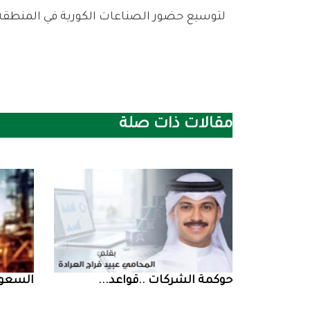
‬لتوسيع‭ ‬حضور‭ ‬الصناعات‭ ‬الكورية‭ ‬في‭ ‬المنطقة،‭ ‬مؤكداً‭ ‬أن‭ ‬المشروع‭ ‬يمثل‭ ‬خطوة‭ ‬إستراتيجية‭ ‬جديدة‭ ‬نحو‭ ‬تعزيز‭ ‬الشراكة‭ ‬الاقتصادية‭ ‬بين‭ ‬البلدين‭.‬
مقالات ذات صلة
حوكمة‭ ‬الشركات‭.. ‬قواعد‭ ...
السعودية‭ ‬تخف‭‬‭