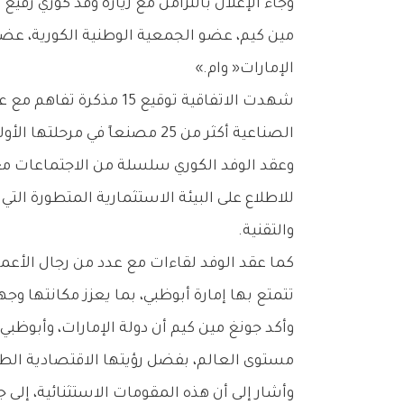
‬الإمارات‭ ‬‮«‬وام‮»‬‭.‬
‬الصناعية‭ ‬أكثر‭ ‬من‭ ‬25‭ ‬مصنعاً‭ ‬في‭ ‬مرحلتها‭ ‬الأولى،‭ ‬باستثمارات‭ ‬تتجاوز‭ ‬مليار‭ ‬دولار‭ ‬أمريكي‭.‬
‬والتقنية‭.‬
‬تتمتع‭ ‬بها‭ ‬إمارة‭ ‬أبوظبي،‭ ‬بما‭ ‬يعزز‭ ‬مكانتها‭ ‬وجهةً‭ ‬عالمية‭ ‬للاستثمارات‭ ‬الصناعية‭ ‬النوعية‭.‬
‬مستوى‭ ‬العالم،‭ ‬بفضل‭ ‬رؤيتها‭ ‬الاقتصادية‭ ‬الطموحة‭ ‬وبيئتها‭ ‬التشريعية‭ ‬المتطورة‭ ‬وبنيتها‭ ‬التحتية‭ ‬المتقدمة‭.‬