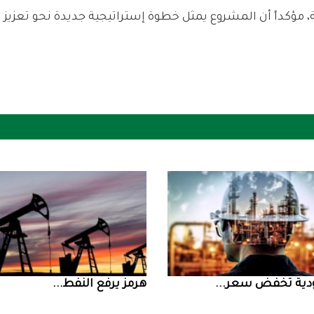
ض سعر ...
‮‬هرمز‮‬‭ ‬يرفع‭ ‬النفط‭ ...