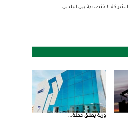
‮‬وربة‮‬‭ ‬يطلق‭ ‬حملة‭ ...