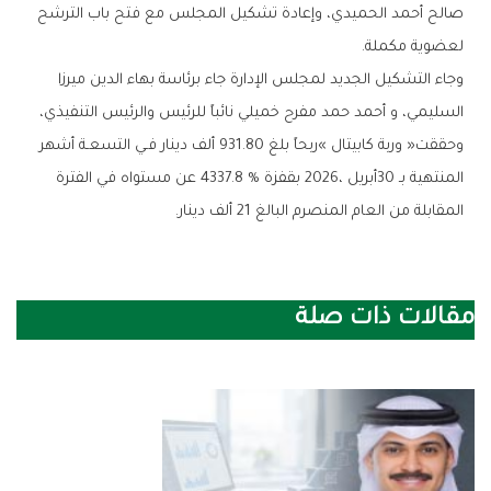
‬لعضوية‭ ‬مكملة‭.‬
‬السليمي،‭ ‬و‭ ‬أحمد‭ ‬حمد‭ ‬مفرح‭ ‬خميلي‭ ‬نائباً‭ ‬للرئيس‭ ‬والرئيس‭ ‬التنفيذي،‭ ‬
‬المقابلة‭ ‬من‭ ‬العام‭ ‬المنصرم‭ ‬البالغ‭ ‬21‭ ‬ألف‭ ‬دينار‭.‬
مقالات ذات صلة