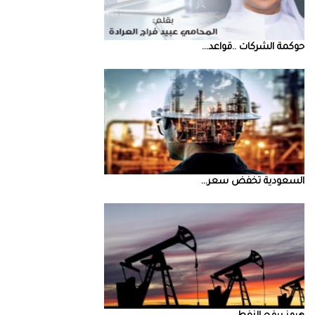
حوكمة‭ ‬الشركات‭.. ‬قواعد‭ ...
السعودية‭ ‬تخفض‭ ‬سعر‭ ...