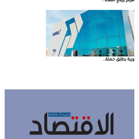
‮‬هرمز‮‬‭ ‬يرفع‭ ‬النفط‭ ...
‮‬وربة‮‬‭ ‬يطلق‭ ‬حملة‭ ...