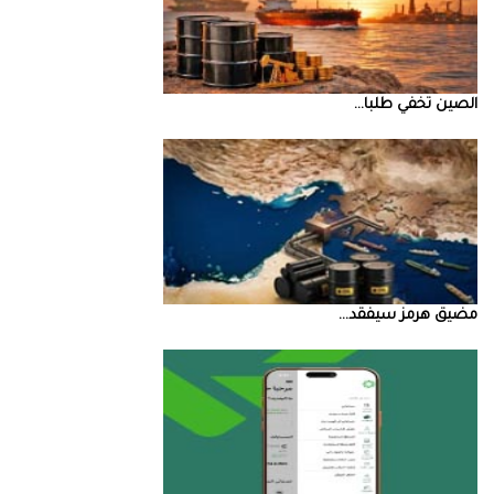
الصين‭ ‬تخفي‭ ‬طلبا‭ ...
مضيق‭ ‬هرمز‭ ‬سيفقد‭ ...