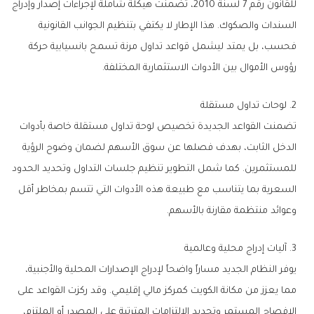
للقانون رقم 7 لسنة 2010، تضمنت هيكلة شاملة لإجراءات إصدار وإدراج
السندات والصكوك. هذا الإطار لا يكتفي بتنظيم الجوانب القانونية
فحسب، بل يمتد ليشمل قواعد تداول مرنة تسمح بانسيابية حركة
رؤوس الأموال بين الأدوات الاستثمارية المختلفة.
2. لوحات تداول مستقلة
تضمنت القواعد الجديدة تخصيص لوحة تداول مستقلة خاصة بأدوات
الدخل الثابت، بهدف فصلها عن سوق الأسهم لضمان وضوح الرؤية
للمستثمرين. كما شمل التطوير تنظيم جلسات التداول وتحديد الحدود
السعرية بما يتناسب مع طبيعة هذه الأدوات التي تتسم بمخاطر أقل
وعوائد منتظمة مقارنة بالأسهم.
3. آليات إدراج محلية وعالمية
يوفر النظام الجديد مساراً واضحاً لإدراج الإصدارات المحلية والأجنبية،
مما يعزز من مكانة الكويت كمركز مالي إقليمي. وقد ركزت القواعد على
الإفصاح المستمر وتحديد الالتزامات المترتبة على المصدر أو الملتزم،