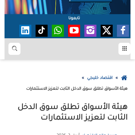
تابعونا
القائمة
بحث
عودة
اقتصاد خليجي
إلى
‮‬هيئة‭ ‬الأسواق‮‬‭ ‬تطلق‭ ‬سوق‭ ‬الدخل‭ ‬الثابت‭ ‬لتعزيز‭ ‬الاستثمارات
الصفحة
الرئيسية
‬الثابت‭ ‬لتعزيز‭ ‬الاستثمارات