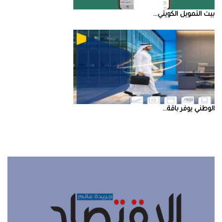
بيت‭ ‬التمويل‭ ‬الكويتي‭ ...
‮‬الوطني‮‬‭ ‬يوفر‭ ‬باقة‭ ...