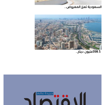
السعودية‭ ‬تعزز‭ ‬المعروض‭ ...
398.5‭ ‬مليون‭ ‬دينار‭ ...