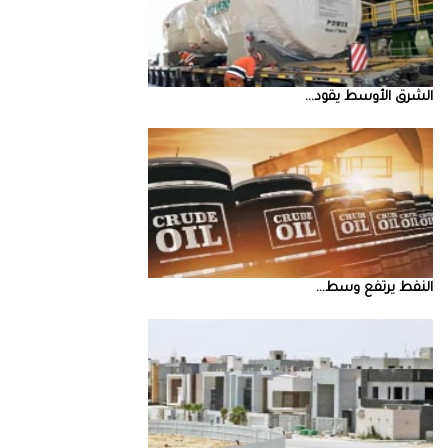
الشرق‭ ‬الأوسط‭ ‬يقود‭ ...
النفط‭ ‬يرتفع‭ ‬وسط‭ ...