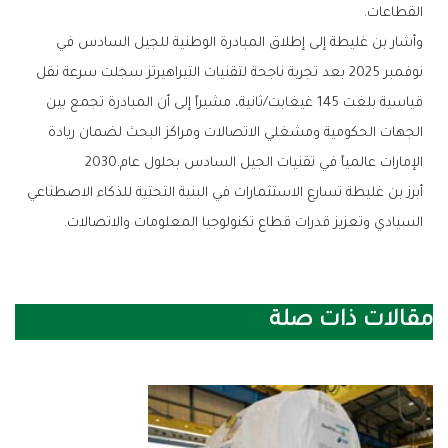
‬القطاعات‭.‬
‬الإمارات‭ ‬عالمياً‭ ‬في‭ ‬تقنيات‭ ‬الجيل‭ ‬السادس‭ ‬بحلول‭ ‬عام‭ ‬2030‭.‬
‬السيادي‭ ‬وتعزيز‭ ‬قدرات‭ ‬قطاع‭ ‬تكنولوجيا‭ ‬المعلومات‭ ‬والاتصالات‭.‬
مقالات ذات صلة