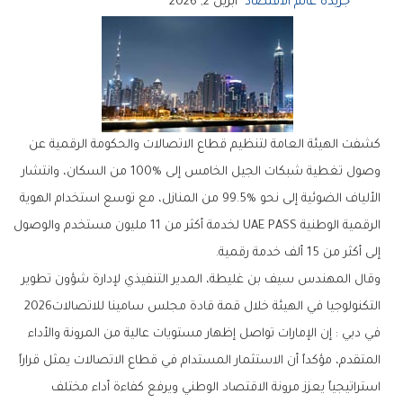
جريدة عالم الاقتصاد
أبريل 2, 2026
‬إلى‭ ‬أكثر‭ ‬من‭ ‬15‭ ‬ألف‭ ‬خدمة‭ ‬رقمية‭.‬
‬التكنولوجيا‭ ‬في‭ ‬الهيئة‭ ‬خلال‭ ‬قمة‭ ‬قادة‭ ‬مجلس‭ ‬سامينا‭ ‬للاتصالات‭ ‬2026‭