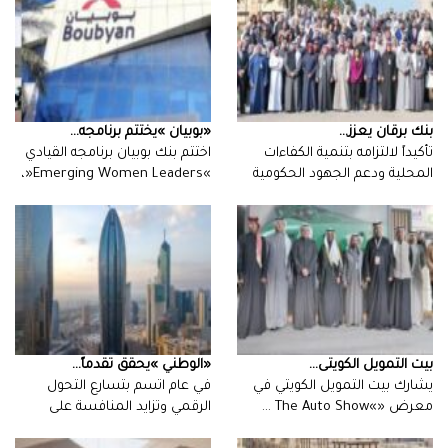
بنك‭ ‬برقان‭ ‬يعزز‭ ...
‮«‬بوبيان‮»‬‭ ‬يختتم‭ ‬برنامجه‭ ...
‬في‭ ‬التوطين،‭…
‬الذي‭ ‬يأتي‭…
بيت‭ ‬التمويل‭ ‬الكويتى‭ ...
‮«‬الوطني‮»‬‭ ‬يحقق‭ ‬تقدماً‭ ...
‬معرض‭ ‬‮«‬‭ ‬The Auto Show‮»‬‭…
‬المهارات‭…