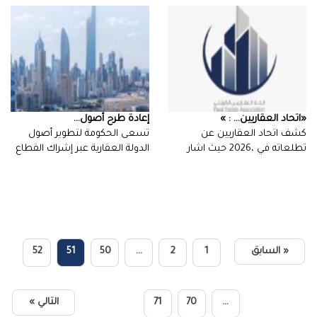
‮«‬اتحاد‭ ‬العقاريين‮»‬‭ : ...
إعادة‭ ‬طرح‭ ‬أصول‭ ...
تسعى الحكومة لتطوير أصول
الدولة العقارية عبر إشراك القطاع
‬الي‭…
الخاص،…
« السابق
1
2
…
50
51
52
…
70
71
التالي »