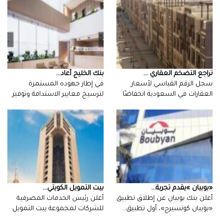
تراجع التضخم العقاري ...
بنك‭ ‬الخليج‭ ‬أعاد‭ ...
سجل الرقم القياسي لأسعار
العقارات في السعودية انخفاضًا
بنسبة 0.7…
‬تجربة‭ ‬عميل‭…
‮«‬بوبيان‮»‬‭ ‬يقدم‭ ‬تجربة‭ ...
بيت‭ ‬التمويل‭ ‬الكويتي‭ ...
أعلن رئيس الخدمات المصرفية
للشركات لمجموعة بيت التمويل
الكويتي، يوسف…