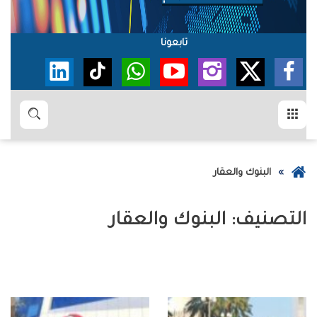
تابعونا
القائمة
بحث
عودة
البنوك والعقار
إلى
الصفحة
التصنيف:
البنوك والعقار
الرئيسية