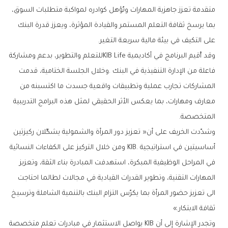
‬على‭ ‬التكيف‭ ‬في‭ ‬بيئة‭ ‬مالية‭ ‬سريعة‭ ‬التغير‭.‬
‬المتخصصة‭.‬
‬ثقافة‭ ‬الابتكار‮»‬‭.‬