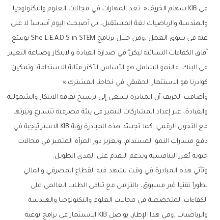
‬كوادرنا‭ ‬هو‭ ‬الاستثمار‭ ‬الحقيقي‭ ‬في‭ ‬نجاحنا‭ ‬المشترك‮»‬‭.‬
‬حيوية‭ ‬تُعزز‭ ‬التنافسية‭ ‬وتدعم‭ ‬التقدم‭ ‬على‭ ‬المدى‭ ‬الطويل‭.‬