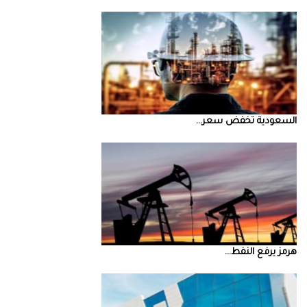
السعودية‭ ‬تخفض‭ ‬سعر‭ ...
‮‬هرمز‮‬‭ ‬يرفع‭ ‬النفط‭ ...