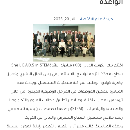
‬الواعدة
جريدة عالم الاقتصاد
يناير 29, 2026
اختتم‭ ‬بنك‭ ‬الكويت‭ ‬الدولي‭ (‬KIB‭) ‬مبادرته‭ ‬الرائدة‭ ‬She‭ ‬L.E.A.D.S in STEM‭
‬رسم‭ ‬ملامح‭ ‬مستقبل‭ ‬القطاع‭ ‬المصرفي‭ ‬والمالي‭ ‬في‭ ‬الكويت‭.‬