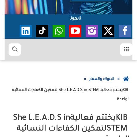
تابعونا
القائمة
بحث
عودة
البنوك والعقار
إلى
الصفحة
‬الواعدة
الرئيسية
KIB‭ ‬يختتم‭ ‬فعالية‭ ‬She L.E.A.D.S in