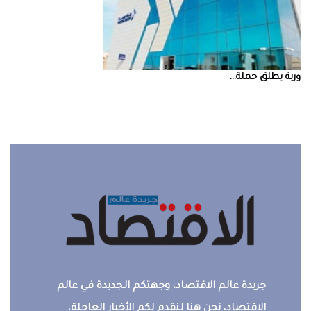
‮‬وربة‮‬‭ ‬يطلق‭ ‬حملة‭ ...
جريدة عالم الاقتصاد، وجهتكم الجديدة في عالم
الاقتصاد، نحن هنا لنقدم لكم الأخبار العاجلة،