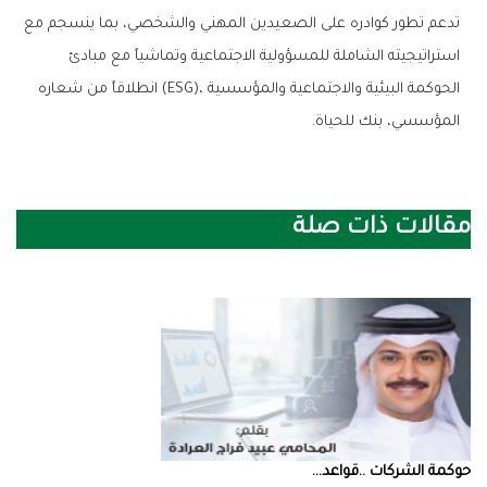
‬المؤسسي،‭ ‬بنك‭ ‬للحياة‭.‬
مقالات ذات صلة
حوكمة‭ ‬الشركات‭.. ‬قواعد‭ ...