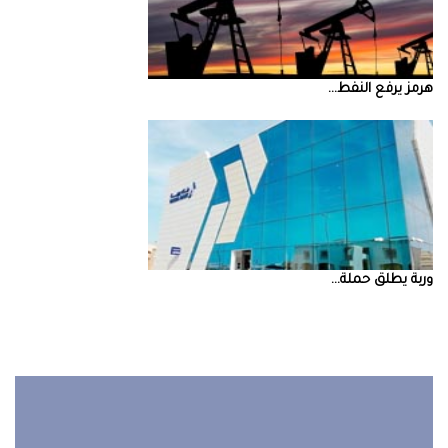
‮‬هرمز‮‬‭ ‬يرفع‭ ‬النفط‭ ...
‮‬وربة‮‬‭ ‬يطلق‭ ‬حملة‭ ...