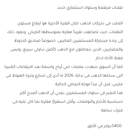
تقلبات‭ ‬مرتفعة‭ ‬وسلوك‭ ‬استثماري‭ ‬جديد
‬فقط‭ ‬كأداة‭ ‬ادخار‭.‬
‬مارس،‭ ‬قبل‭ ‬أن‭ ‬تبدأ‭ ‬موجة‭ ‬التعافي‭ ‬الحالية‭.‬
‬فترات‭ ‬سابقة‭.‬
5400‭ ‬دولار‭ ‬في‭ ‬الأفق