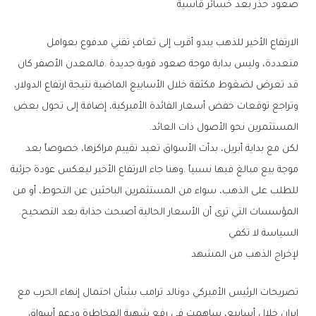
صعود‭ ‬حذر‭ ‬بعد‭ ‬خسائر‭ ‬قاسية
‬المستثمرين‭ ‬نحو‭ ‬الأصول‭ ‬ذات‭ ‬العائد‭.‬
‬المؤسسات‭ ‬التي‭ ‬ترى‭ ‬أن‭ ‬الأسعار‭ ‬الحالية‭ ‬أصبحت‭ ‬جذابة‭ ‬بعد‭ ‬التصحيح‭.‬
السياسة‭ ‬لا‭ ‬تكفي‭ ‬
لإخراج‭ ‬الذهب‭ ‬من‭ ‬المشهد