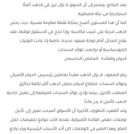
‬استراتيجيًا‭ ‬في‭ ‬بيئة‭ ‬مضطربة‭.‬
‬الجيوسياسية‭ ‬أو‭ ‬تراجعت‭ ‬عوائد‭ ‬السندات‭.‬
الدولار‭ ‬والفائدة‭.. ‬العاملان‭ ‬الحاسمان
‬الذهب‭ ‬كأصل‭ ‬لا‭ ‬يدر‭ ‬عائداً‭.‬