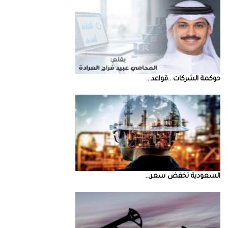
حوكمة‭ ‬الشركات‭.. ‬قواعد‭ ...
السعودية‭ ‬تخفض‭ ‬سعر‭ ...