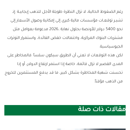
‬الجيوسياسية‭.‬
‬من‭ ‬الذهب‭ ‬مؤقتاً‭.‬
مقالات ذات صلة