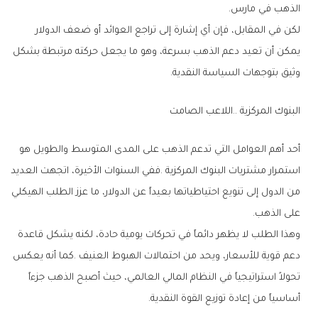
‬الذهب‭ ‬في‭ ‬مارس‭.‬
‬وثيق‭ ‬بتوجهات‭ ‬السياسة‭ ‬النقدية‭.‬
البنوك‭ ‬المركزية‭.. ‬اللاعب‭ ‬الصامت
‬على‭ ‬الذهب‭.‬
‬أساسياً‭ ‬من‭ ‬إعادة‭ ‬توزيع‭ ‬القوة‭ ‬النقدية‭.‬