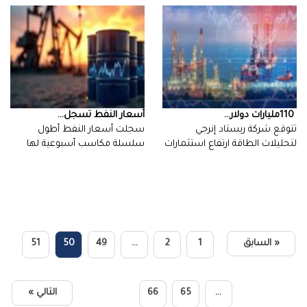
110‭ ‬مليارات‭ ‬دولار‭ ...
أسعار‭ ‬النفط‭ ‬تسجل‭ ...
‬قطاع‭ ‬النفط‭…
‬منذ‭ ‬يونيو،‭…
« السابق
1
2
…
49
50
51
…
65
66
التالي »