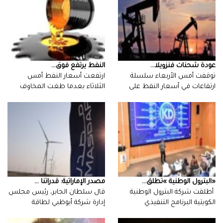
عودة‭ ‬شحنات‭ ‬فنزويلا‭ ...
النفط‭ ‬يرتفع‭ ‬فوق‭ ...
‬مدار‭…
‬‍المتزايدة‭ ‬المحيطة‭…
‮«‬البترول‭ ‬الوطنية‮»‬‭ ‬تطلق‭ ...
مصدر الإماراتية: قدراتنا ...
قال سلطان الجابر، رئيس مجلس
إدارة شركة أبوظبي لطاقة
‬لاستراتيجية‭ ‬التحول‭…
المستقبل…