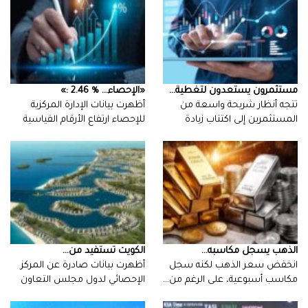
مستثمرون‭ ‬يستعدون‭ ‬لتغطية‭ ...
‮«‬الإحصاء‮»‬‭: ‬2‭.‬46‭ % ...
‬رأس‭…
‬لأسعار‭ ‬المستهلكين‭…
الذهب‭ ‬يسجل‭ ‬مكاسبه‭ ...
الكويت‭ ‬تستفيد‭ ‬من‭ ...
‬مكاسب‭ ‬أسبوعية،‭ ‬على‭ ‬الرغم‭ ‬من‭…
‬لدول‭…