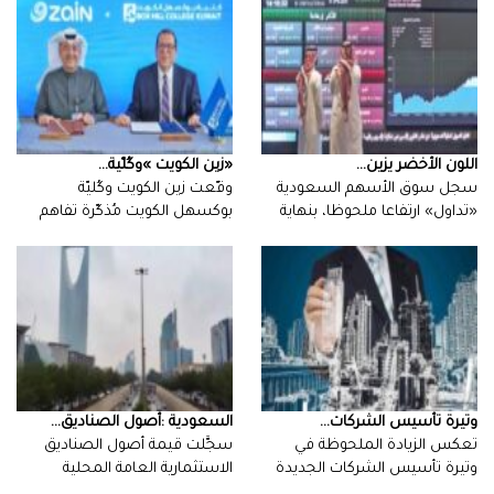
اللون‭ ‬الأخضر‭ ‬يزين‭ ...
‮«‬زين‭ ‬الكويت‮»‬‭ ‬وكُلّية‭ ...
سجل سوق الأسهم السعودية
«تداول» ارتفاعا ملحوظا، بنهاية
جلسة أمس…
‬بهدف‭ ‬وضع‭…
وتيرة‭ ‬تأسيس‭ ‬الشركات‭ ...
السعودية‭: ‬أصول‭ ‬الصناديق‭ ...
‬في‭ ‬الكويت‭…
‬والأجنبية‭ ‬في‭ ‬السوق‭…