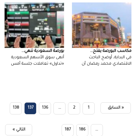
مكاسب‭ ‬البورصة‭ ‬يفتح‭ ...
بورصة‭ ‬السعودية‭ ‬تنهي‭ ...
‬تجارب‭ ‬الإدراج‭…
‬الخميس‭ ‬بتراجع‭…
« السابق
1
2
…
136
137
138
…
186
187
التالي »